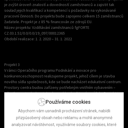
je zvýšit úroveň znalostí a dovedností zaměstnanců a zajistit tak
soulad jejich kvalifikací a kompetencí s požadavky na vykonávané
pracovní činnosti. Do projektu bude zapojeno celkem 15 zaměstnanců
žadatele. Projekt je z 85 % financován ze zdrojů EU.
Název projektu: Vzdělávání zaměstnanců fgFORTE
CZ.03.1.52/0.0/0.0/19_097/00012365
Období realizace: 1. 2. 2020 – 31. 1. 2022
Projekt 3
V rámci Operačního programu Podnikání a inovace pro
konkurenceschopnost realizujeme projekt, jehož cílem je stavba
nového sídla společnosti, kde se bude nacházet edukativní centrum.
Prostory centra budou zařízeny potřebným vnitřním vybavením –
nábytkem a technikou tak, aby mohlo sloužit svému účelu. Projekt je
spolufinancován Evropskou unií.
Používáme cookies
Název projektu: Edukativní centrum fgFORTE, s.r.o.
CZ.01.2.07/0.0/0.0/18_221/0018310
Abychom vám usnadnili procházení stránek, nabídli
Období realizace: 29. 5. 2019 – 30. 6. 2021
přizpůsobený obsah nebo reklamu a mohli anonymně
analyzovat návštěvnost, využíváme soubory cookies, které