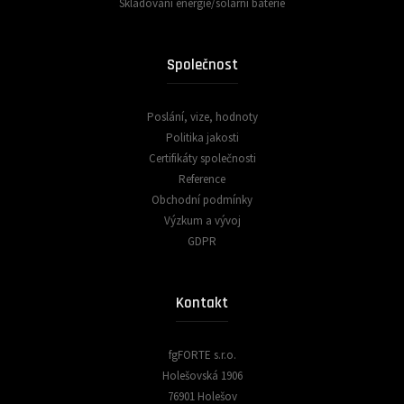
Skladování energie/solární baterie
Společnost
Poslání, vize, hodnoty
Politika jakosti
Certifikáty společnosti
Reference
Obchodní podmínky
Výzkum a vývoj
GDPR
Kontakt
fgFORTE s.r.o.
Holešovská 1906
76901 Holešov