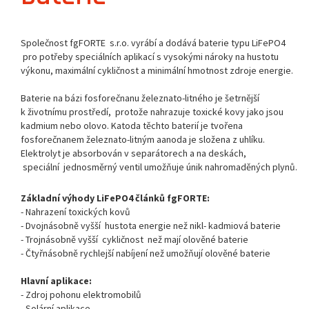
Společnost fgFORTE s.r.o. vyrábí a dodává baterie typu LiFePO4
pro potřeby speciálních aplikací s vysokými nároky na hustotu
výkonu, maximální cykličnost a minimální hmotnost zdroje energie.
Baterie na bázi fosforečnanu železnato-litného je šetrnější
k životnímu prostředí, protože nahrazuje toxické kovy jako jsou
kadmium nebo olovo. Katoda těchto baterií je tvořena
fosforečnanem železnato-litným aanoda je složena z uhlíku.
Elektrolyt je absorbován v separátorech a na deskách,
speciální jednosměrný ventil umožňuje únik nahromaděných plynů.
Základní výhody LiFePO4 článků fgFORTE:
- Nahrazení toxických kovů
- Dvojnásobně vyšší hustota energie než nikl- kadmiová baterie
- Trojnásobně vyšší cykličnost než mají olověné baterie
- Čtyřnásobně rychlejší nabíjení než umožňují olověné baterie
Hlavní aplikace:
- Zdroj pohonu elektromobilů
- Solární aplikace