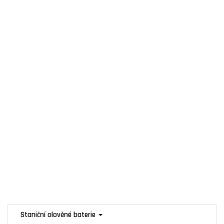
Transportation
UPS systémy
Skladování energie/solární baterie
Staniční olověné baterie