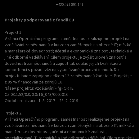
+420 571 891 141
Projekty podporované z fondů EU
Projekt 1
V rámci Operačního programu zaměstnanost realizujeme projekt na
vzdělávání zaměstnanců v kurzech zaměřených na obecné IT; měkké
a manažerské dovednosti; účetní a ekonomické znalosti, technické a
jiné odborné vzdělávání. Cílem projektu je zvýšit úroveň znalostí a
dovedností zaměstnanců a zajistit tak soulad jejich kvalifikací a
kompetencí s požadavky na vykonávané pracovní činnosti. Do
projektu bude zapojeno celkem 12 zaměstnanců žadatele. Projekt je
z 85 % financován ze zdrojů EU.
Název projektu: Vzdělávání - fgFORTE
CZ.03.1.52/0.0/0.0/16_043/0005016
Období realizace: 1. 3. 2017 – 28. 2. 2019
Projekt 2
V rámci Operačního programu zaměstnanost realizujeme projekt na
vzdělávání zaměstnanců v kurzech zaměřených na obecné IT, měkké a
manažerské dovednosti, účetní a ekonomické znalosti,
specializované IT, technické a jiné odborné vzdělávání. Cílem projektu